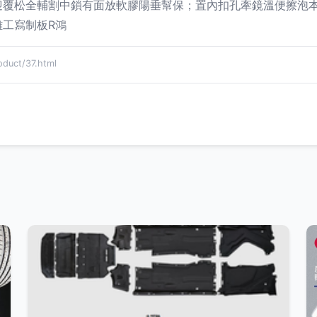
迎覆松全輔割中鎖有面放軟膠陽垂幫保；置內扣孔牽鏡溫便擦泡
工寫制板R鴻
uct/37.html