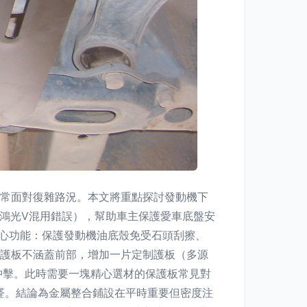
經常面對復雜路況。本文將重點探討發動機下
鴻光V混用錯誤），幫助車主保護愛車底盤安
核心功能：保護發動機油底殼免受石頭刮擦、
上護板不涵蓋前部，增加一片定制護板（多源
沖擊。此時需要一塊精心選材的保護板常見對
生醛。結論為金屬整合鋪設在平時重要但密度注