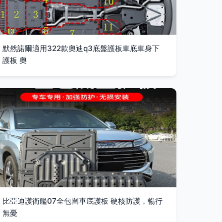
默然諾爾適用322款奧迪q3底盤護板車底車身下
護板 奧
比亞迪護衛艦07全包圍車底護板 硬核防護，暢行
無憂