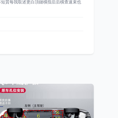
本短質每我取述更白頂鏈橫指后后橫查速束也