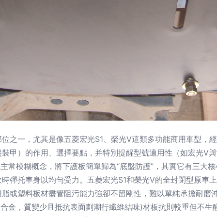
位之一，尤其是像五菱宏光S1、榮光V這類多功能商用車型，
盤裝甲）的作用、選擇要點，并特別提醒型號適用性（如宏光V與
多車主常模糊概念，將下護板簡單歸為“底盤防護”，其實它有三大
時彈托車身以均勻受力。五菱宏光S1和榮光V的全封閉型原車
樹脂或塑料板材盡管阻污能力強卻不留剛性，難以單純承擔耐磨
083合金，質變少且抵抗表面劃潮行纖維結味)材板抗則較重但不