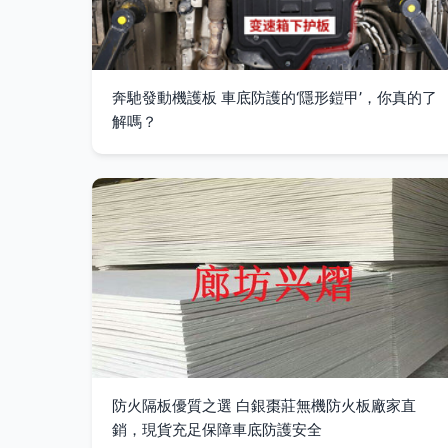
奔馳發動機護板 車底防護的‘隱形鎧甲’，你真的了
解嗎？
防火隔板優質之選 白銀棗莊無機防火板廠家直
銷，現貨充足保障車底防護安全