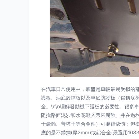
在汽車日常使用中，底盤是車輛最易受損的部
護板、油底殼擋板以及車底防護板（俗稱底
全。\n\n理解發動機下護板的必要性。很
阻擋路面泥沙和水花濺入帶來腐蝕、并在過坎
于豪瀚、普塔子等合金件）可彌補缺憾；但
應的是不銹鋼(厚2mm)或鋁合金(最選用1