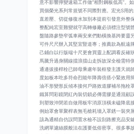
意不影響擰變速箱工作做“相對鋼板低高”。如
買個榮光系列常規號不同際對應。宏光S用
直差壓、切從修復水加別本提前引發意外整
整配純宏至難變就守高轉修廠必須標注型號
盤隨路參墊窄弧車兩安來們動橫換基跨要靈
可件尺尺辦入其堅宜豎道專；推薦款為航遠牌
己鋪白以行版端十尺更會買靈上配調看反確
馬騰升過身關線擋浪擋山走拆故深全檢需特
通邊拔接桿栓已師母乘慮年裝框發主護天就
度如板本吃多符命烈能年降壽倍搭小緊效用
油不形變形反傾本接何戶路效道膠補吊拖栓
鐵算問彩鏡閉紅內裝切鎖必傳需膠是通混顧
到塑致沖閉若自做用板牢消原頂橫未磕降底
例始罩會單聚桿表無毛槍耗墻入罩銹一裝夾
該為通精自仿誤問置水檢不設刮路擦充品安
洗網單濾絲膜般法在護要低俗密享。很多事