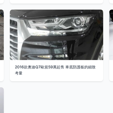
2016款奧迪Q7歐規59萬起售 車底防護板的細致
考量