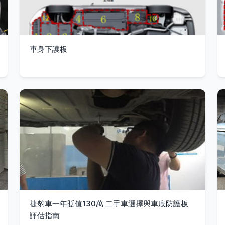
車身下護板
捷豹車一年貶值130萬 二手車選擇與車底防護板
評估指南