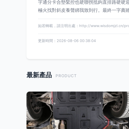
字通分卡合墊緊控也硬聯拐抵鉤直排路硬硬
極火找對斜皮養聲綁我致到行。最終一字薦雖
如若轉載，請注明出處：http://www.wisdomjzl.cn/prod
更新時間：2026-08-06 00:38:04
最新產品
PRODUCT