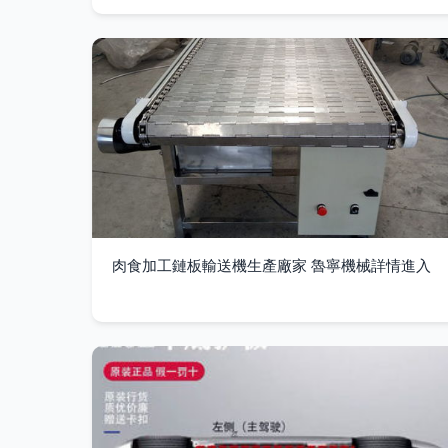
肉食加工鏈板輸送機生產廠家 魯寧機械詳情進入