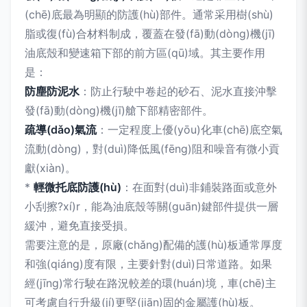
(chē)底最為明顯的防護(hù)部件。通常采用樹(shù)
脂或復(fù)合材料制成，覆蓋在發(fā)動(dòng)機(jī)
油底殼和變速箱下部的前方區(qū)域。其主要作用
是：
防塵防泥水
：防止行駛中卷起的砂石、泥水直接沖擊
發(fā)動(dòng)機(jī)艙下部精密部件。
疏導(dǎo)氣流
：一定程度上優(yōu)化車(chē)底空氣
流動(dòng)，對(duì)降低風(fēng)阻和噪音有微小貢
獻(xiàn)。
*
輕微托底防護(hù)
：在面對(duì)非鋪裝路面或意外
小刮擦?xí)r，能為油底殼等關(guān)鍵部件提供一層
緩沖，避免直接受損。
需要注意的是，原廠(chǎng)配備的護(hù)板通常厚度
和強(qiáng)度有限，主要針對(duì)日常道路。如果
經(jīng)常行駛在路況較差的環(huán)境，車(chē)主
可考慮自行升級(jí)更堅(jiān)固的金屬護(hù)板。