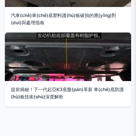
汽車(chē)車(chē)底塑料護(hù)板破損的應(yīng)對
(duì)與處理指南
提前揭秘！下一代起亞K3底盤(pán)革新 車(chē)底防護
(hù)板技術(shù)深度解析