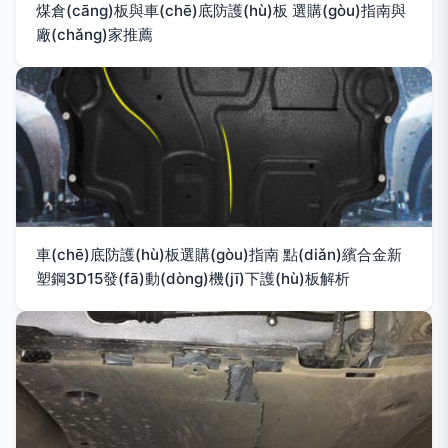
煤倉(cāng)板與車(chē)底防護(hù)板 選購(gòu)指南與
廠(chǎng)家推薦
車(chē)底防護(hù)板選購(gòu)指南 點(diǎn)繽合金新
塑鋼3D15發(fā)動(dòng)機(jī)下護(hù)板解析