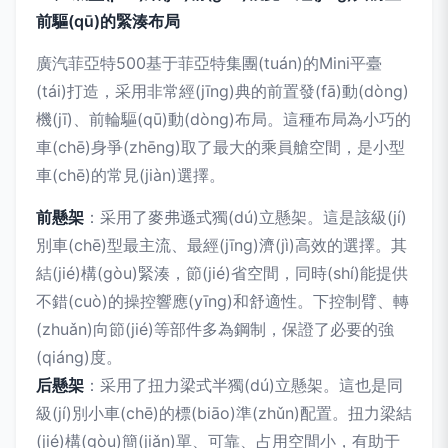
前驅(qū)的緊湊布局
廣汽菲亞特500基于菲亞特集團(tuán)的Mini平臺
(tái)打造，采用非常經(jīng)典的前置發(fā)動(dòng)
機(jī)、前輪驅(qū)動(dòng)布局。這種布局為小巧的
車(chē)身爭(zhēng)取了最大的乘員艙空間，是小型
車(chē)的常見(jiàn)選擇。
前懸架
：采用了麥弗遜式獨(dú)立懸架。這是該級(jí)
別車(chē)型最主流、最經(jīng)濟(jì)高效的選擇。其
結(jié)構(gòu)緊湊，節(jié)省空間，同時(shí)能提供
不錯(cuò)的操控響應(yīng)和舒適性。下控制臂、轉
(zhuǎn)向節(jié)等部件多為鋼制，保證了必要的強
(qiáng)度。
后懸架
：采用了扭力梁式半獨(dú)立懸架。這也是同
級(jí)別小車(chē)的標(biāo)準(zhǔn)配置。扭力梁結
(jié)構(gòu)簡(jiǎn)單、可靠、占用空間小，有助于