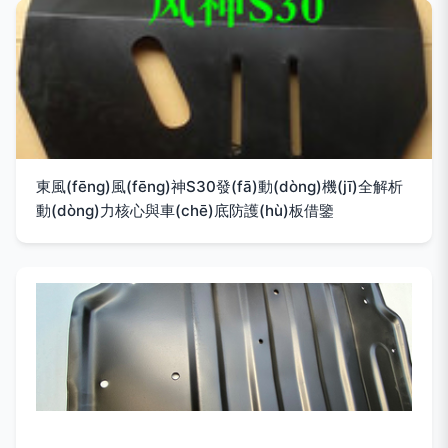
東風(fēng)風(fēng)神S30發(fā)動(dòng)機(jī)全解析
動(dòng)力核心與車(chē)底防護(hù)板借鑒