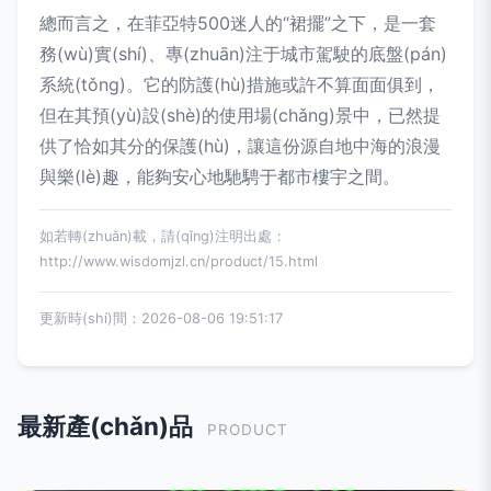
總而言之，在菲亞特500迷人的“裙擺”之下，是一套
務(wù)實(shí)、專(zhuān)注于城市駕駛的底盤(pán)
系統(tǒng)。它的防護(hù)措施或許不算面面俱到，
但在其預(yù)設(shè)的使用場(chǎng)景中，已然提
供了恰如其分的保護(hù)，讓這份源自地中海的浪漫
與樂(lè)趣，能夠安心地馳騁于都市樓宇之間。
如若轉(zhuǎn)載，請(qǐng)注明出處：
http://www.wisdomjzl.cn/product/15.html
更新時(shí)間：2026-08-06 19:51:17
最新產(chǎn)品
PRODUCT