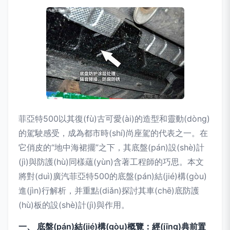
菲亞特500以其復(fù)古可愛(ài)的造型和靈動(dòng)
的駕駛感受，成為都市時(shí)尚座駕的代表之一。在
它俏皮的“地中海裙擺”之下，其底盤(pán)設(shè)計
(jì)與防護(hù)同樣蘊(yùn)含著工程師的巧思。本文
將對(duì)廣汽菲亞特500的底盤(pán)結(jié)構(gòu)
進(jìn)行解析，并重點(diǎn)探討其車(chē)底防護
(hù)板的設(shè)計(jì)與作用。
一、 底盤(pán)結(jié)構(gòu)概覽：經(jīng)典前置