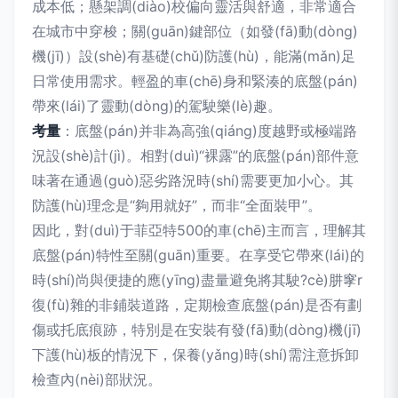
成本低；懸架調(diào)校偏向靈活與舒適，非常適合
在城市中穿梭；關(guān)鍵部位（如發(fā)動(dòng)
機(jī)）設(shè)有基礎(chǔ)防護(hù)，能滿(mǎn)足
日常使用需求。輕盈的車(chē)身和緊湊的底盤(pán)
帶來(lái)了靈動(dòng)的駕駛樂(lè)趣。
考量
：底盤(pán)并非為高強(qiáng)度越野或極端路
況設(shè)計(jì)。相對(duì)“裸露”的底盤(pán)部件意
味著在通過(guò)惡劣路況時(shí)需要更加小心。其
防護(hù)理念是“夠用就好”，而非“全面裝甲”。
因此，對(duì)于菲亞特500的車(chē)主而言，理解其
底盤(pán)特性至關(guān)重要。在享受它帶來(lái)的
時(shí)尚與便捷的應(yīng)盡量避免將其駛?cè)肼窙r
復(fù)雜的非鋪裝道路，定期檢查底盤(pán)是否有劃
傷或托底痕跡，特別是在安裝有發(fā)動(dòng)機(jī)
下護(hù)板的情況下，保養(yǎng)時(shí)需注意拆卸
檢查內(nèi)部狀況。