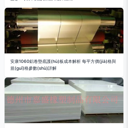
安康1060鋁卷墊底護(hù)板成本解析 每平方價(jià)格與
規(guī)格參數(shù)詳解