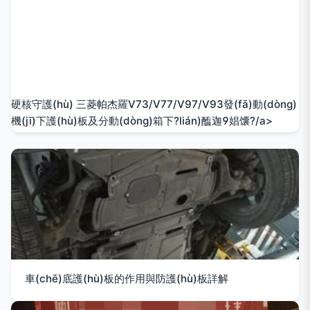
硬核守護(hù) 三菱帕杰羅V73/V77/V97/V93發(fā)動(dòng)
機(jī)下護(hù)板及分動(dòng)箱下?lián)醢迦娼馕?/a>
車(chē)底護(hù)板的作用與防護(hù)板詳解