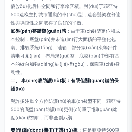
優(yōu)化后排空間和行李箱容積。對(duì)于菲亞特
500這樣主打城市通勤的車(chē)型，這套懸架在舒適
性與操控性之間取得了良好的平衡。
底盤(pán)整體觀(guān)感
：由于車(chē)型定位和成
本控制，底盤(pán)并未進(jìn)行大面積的平整化包
裹。排氣系統(tǒng)、油箱、部分線(xiàn)束等部件
清晰可見(jiàn)，布局規(guī)整。底盤(pán)中部有基
本的縱向加強(qiáng)結(jié)構(gòu)，保障車(chē)身
剛性。
二、 車(chē)底防護(hù)板：有限但關(guān)鍵的保
護(hù)
與許多注重全方位防護(hù)的車(chē)型不同，菲亞特
500的底盤(pán)防護(hù)更側(cè)重于“關(guān)鍵
點(diǎn)防御”，而非全副武裝。
發(fā)動(dòng)機(jī)下護(hù)板
：這是菲亞特500車