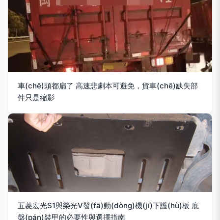
車(chē)頭都扁了 高速悲劇本可避免，貨車(chē)缺失部
件只是縮影
五菱宏光S1與榮光V發(fā)動(dòng)機(jī)下護(hù)板 底
盤(pán)裝甲的必要性與選擇指南